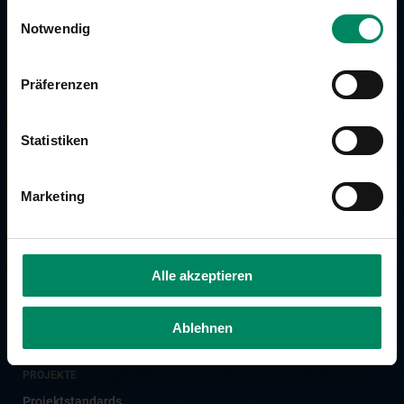
Ihrer Dienste gesammelt haben.
Einwilligungsauswahl
Notwendig
ÜBER CLIMATE AUSTRIA
Die Organisation
Präferenzen
Zahlen & Fakten
Team
Statistiken
KLIMASCHUTZBEITRAG LEISTEN
Freiwilligen Klimaschutzbeitrag leisten
Marketing
Klimaschutz für Unternehmen
Klimaschutz für Privatpersonen
Bewusst Fliegen
Alle akzeptieren
KUNDEN
Ablehnen
Kunden
PROJEKTE
Projektstandards