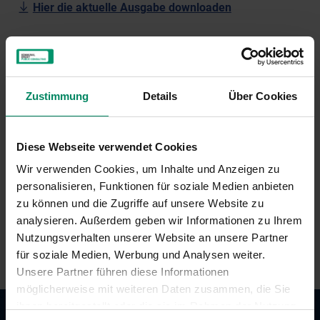
Hier die aktuelle Ausgabe downloaden
ZURÜCK ZU ALLEN NEUIGKEITEN
Zustimmung
Details
Über Cookies
Shortlink
Diese Webseite verwendet Cookies
Wir verwenden Cookies, um Inhalte und Anzeigen zu
https://www.climateaustria.at/2nppo
personalisieren, Funktionen für soziale Medien anbieten
zu können und die Zugriffe auf unsere Website zu
KOPIEREN
analysieren. Außerdem geben wir Informationen zu Ihrem
Nutzungsverhalten unserer Website an unsere Partner
für soziale Medien, Werbung und Analysen weiter.
Unsere Partner führen diese Informationen
möglicherweise mit weiteren Daten zusammen, die Sie
ihnen bereitgestellt oder die sie im Rahmen der Nutzung