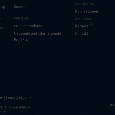
CONSULTING
rag
Kunden
Publikationen
PROJEKTE
Aktuelles
n
1
Projektstandards
Karriere
nen
Nationale und internationale
Kontakt
Projekte
lting GmbH (KPC) 2022
IM
it Austria AG-Gruppe
nner