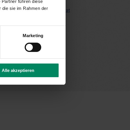
 Partner führen diese
fsetting Climate Austria
r die sie im Rahmen der
fleischmann(at)publicconsulting.at
Marketing
Alle akzeptieren