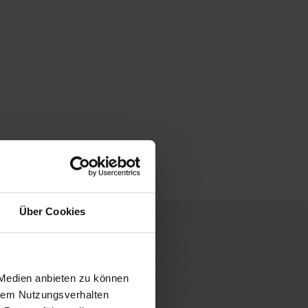
Über Cookies
 Petra Fleischmann
 Medien anbieten zu können
hrem Nutzungsverhalten