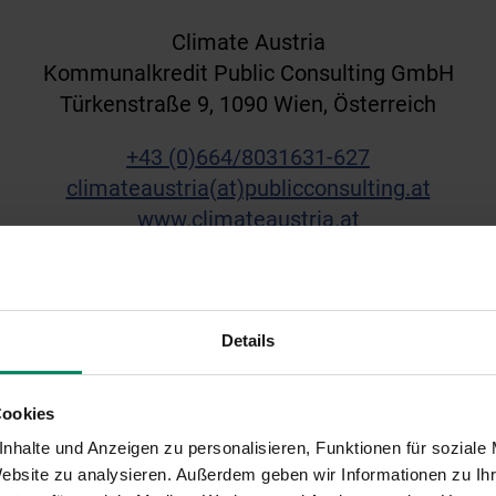
Climate Austria
Kommunalkredit Public Consulting GmbH
Türkenstraße 9, 1090 Wien, Österreich
+43 (0)664/8031
631
-627
climateaustria(at)publicconsulting.at
www.climateaustria.at
Details
Cookies
Mag.
nhalte und Anzeigen zu personalisieren, Funktionen für soziale
 Website zu analysieren. Außerdem geben wir Informationen zu I