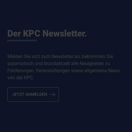
-
Z
E
R
O
Der KPC Newsletter.
S
T
A
N
Melden Sie sich zum Newsletter an, bekommen Sie
D
automatisch und brandaktuell alle Neuigkeiten zu
A
Förderungen, Veranstaltungen sowie allgemeine News
R
D
von der KPC.
V
E
JETZT ANMELDEN
R
S
I
O
N
2