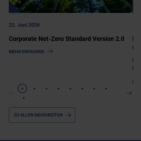
22. Juni 2026
12.
Corporate Net-Zero Standard Version 2.0
NE
Cli
Z
MEHR ERFAHREN
U
Meh
C
Kli
O
R
MEH
P
O
R
A
T
ZU ALLEN NEUIGKEITEN
E
N
E
T