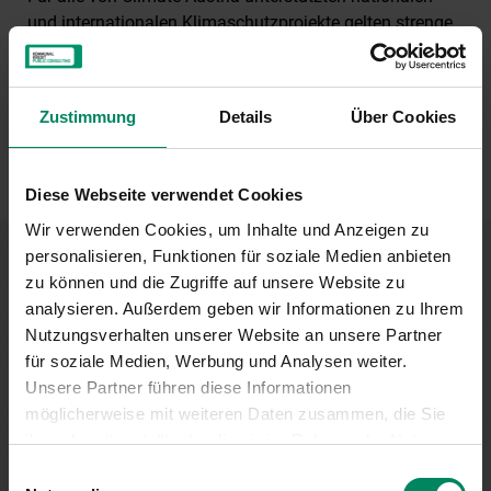
und internationalen Klimaschutzprojekte gelten strenge
Prinzipien. Zum Beispiel maximale Transparenz in der
Projektabwicklung und Mittelverwendung.
Zustimmung
Details
Über Cookies
MEHR ERFAHREN
Diese Webseite verwendet Cookies
Wir verwenden Cookies, um Inhalte und Anzeigen zu
personalisieren, Funktionen für soziale Medien anbieten
zu können und die Zugriffe auf unsere Website zu
Unternehmen mit
analysieren. Außerdem geben wir Informationen zu Ihrem
Vorbildwirkung.
Nutzungsverhalten unserer Website an unsere Partner
für soziale Medien, Werbung und Analysen weiter.
Unsere Partner führen diese Informationen
Seit Bestehen von Climate Austria haben sich zahlreiche
möglicherweise mit weiteren Daten zusammen, die Sie
Unternehmen aus völlig unterschiedlichen Branchen für
ihnen bereitgestellt oder die sie im Rahmen der Nutzung
eine langfristige Partnerschaft und freiwillige
Ihrer Dienste gesammelt haben.
Einwilligungsauswahl