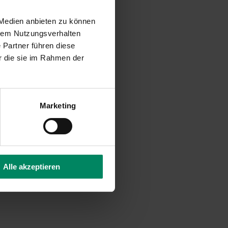
 Medien anbieten zu können
23 – geprägt von
hrem Nutzungsverhalten
ngsprogramme.
 Partner führen diese
r die sie im Rahmen der
r Industrie«,
hausgasen erzielen
r Ihnen die
Marketing
 außerdem in die
gang mit unseren
u zeigt Ihnen die
Alle akzeptieren
e
amit auch zu DEM