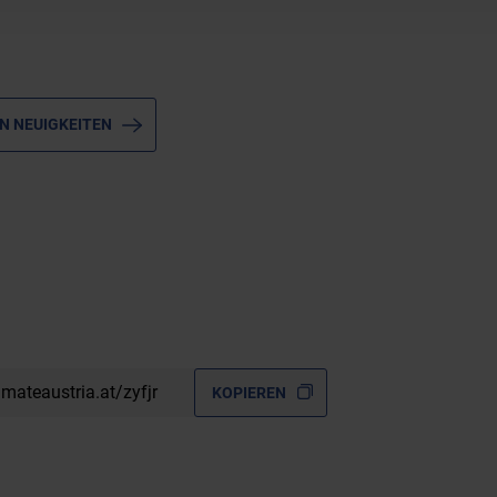
N NEUIGKEITEN
imateaustria.at/zyfjr
KOPIEREN