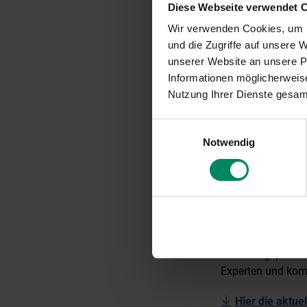
Diese Webseite verwendet 
Was erwartet Sie
Wir verwenden Cookies, um I
Ein aufschlussrei
und die Zugriffe auf unsere
stark gestiegene
unserer Website an unsere Pa
Eine Herausforder
Informationen möglicherweise
Nutzung Ihrer Dienste gesa
Wir informieren S
deren Ziel es ist,
Einwilligungsauswahl
und den Industrie
Notwendig
Anfang 2023 neu g
Geheimnisse der K
natürlichen Resso
2023 hat die KPC i
Highlights und En
Förderungspalett
Experten und komp
Hier die aktu