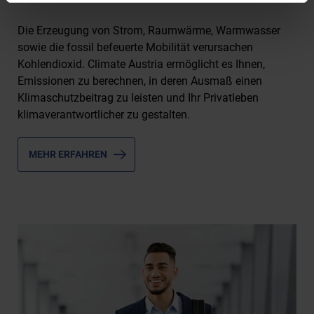
Die Erzeugung von Strom, Raumwärme, Warmwasser
sowie die fossil befeuerte Mobilität verursachen
Kohlendioxid. Climate Austria ermöglicht es Ihnen,
Emissionen zu berechnen, in deren Ausmaß einen
Klimaschutzbeitrag zu leisten und Ihr Privatleben
klimaverantwortlicher zu gestalten.
MEHR ERFAHREN