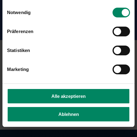
Ihrer Dienste gesammelt haben.
Einwilligungsauswahl
Notwendig
Präferenzen
Statistiken
Shortlink
Marketing
https://www.climateaustria.at/cbnch
Alle akzeptieren
KOPIEREN
Ablehnen