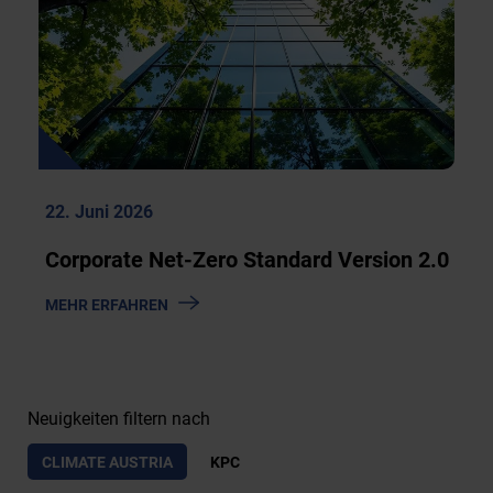
22. Juni 2026
Corporate Net-Zero Standard Version 2.0
Z
MEHR ERFAHREN
U
C
O
R
Neuigkeiten filtern nach
P
O
CLIMATE AUSTRIA
KPC
R
A