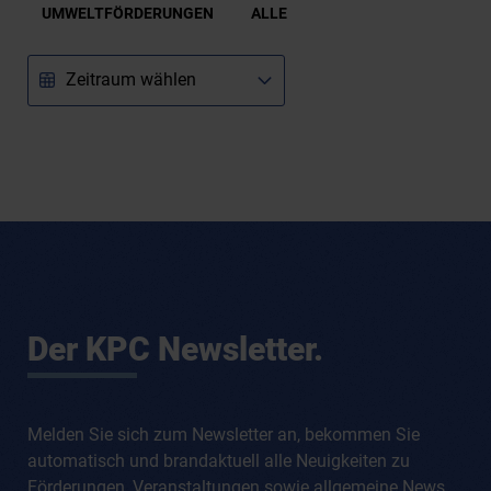
UMWELTFÖRDERUNGEN
ALLE
T
E
N
E
T
-
Z
E
R
O
S
T
A
N
Der KPC Newsletter.
D
A
R
D
Melden Sie sich zum Newsletter an, bekommen Sie
V
E
automatisch und brandaktuell alle Neuigkeiten zu
R
Förderungen, Veranstaltungen sowie allgemeine News