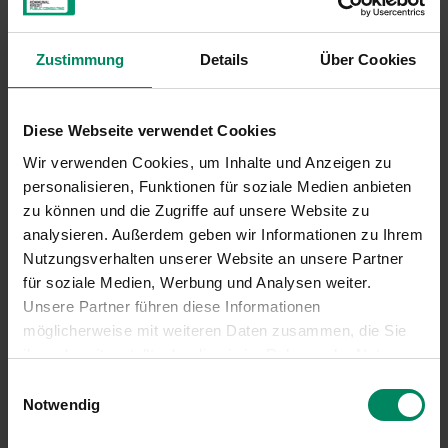
entfernen und dauerhaft speichern. Der verpflichtende
Mindestanteil beginnt 2035 bei 1 % und steigt bis zum
Netto-Null-Zieljahr schrittweise auf 100 % der laufenden
Zustimmung
Details
Über Cookies
Scope 1 bis Scope 3 Emissionen. Gleichzeitig soll der
Anteil dauerhafter, technologiebasierter
Entnahmelösungen zunehmen.
Diese Webseite verwendet Cookies
Wir verwenden Cookies, um Inhalte und Anzeigen zu
Neutralisierung von Restemissionen zum Netto-Null
personalisieren, Funktionen für soziale Medien anbieten
Zeitpunkt
zu können und die Zugriffe auf unsere Website zu
Zum Netto-Null Zeitpunkt müssen, wie bereits in der
analysieren. Außerdem geben wir Informationen zu Ihrem
bisher gültigen Version des Standards, alle
Nutzungsverhalten unserer Website an unsere Partner
verbleibenden Restemissionen neutralisiert werden. Die
für soziale Medien, Werbung und Analysen weiter.
Neutralisierung hat durch Unterstützung von verifizierten
Unsere Partner führen diese Informationen
CO₂-Entnahmeprojekten zu erfolgen und muss innerhalb
möglicherweise mit weiteren Daten zusammen, die Sie
desselben Berichtszeitraums nachgewiesen werden.
ihnen bereitgestellt oder die sie im Rahmen der Nutzung
Ihrer Dienste gesammelt haben.
Einwilligungsauswahl
Fazit
Notwendig
Die Überarbeitung des SBTi Net-Zero Standards zeigt