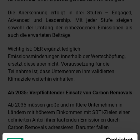
Die Anerkennung erfolgt in drei Stufen – Engaged,
Advanced und Leadership. Mit jeder Stufe steigen
sowohl der Umfang der einbezogenen Emissionen als
auch die erwarteten Beiträge.
Wichtig ist: OER ergänzt lediglich
Emissionsminderungen innerhalb der Wertschöpfung,
ersetzt diese aber nicht. Voraussetzung für die
Teilnahme ist, dass Unternehmen ihre validierten
Klimaziele weiterhin einhalten.
Ab 2035: Verpflichtender Einsatz von Carbon Removals
Ab 2035 müssen große und mittlere Unternehmen in
Ländern mit höherem Einkommen mit SBTi-Zielen einen
definierten Anteil ihrer laufenden Emissionen durch
Carbon Removals adressieren. Darunter fallen
Maßnahmen, die CO₂ aktiv aus der Atmosphäre