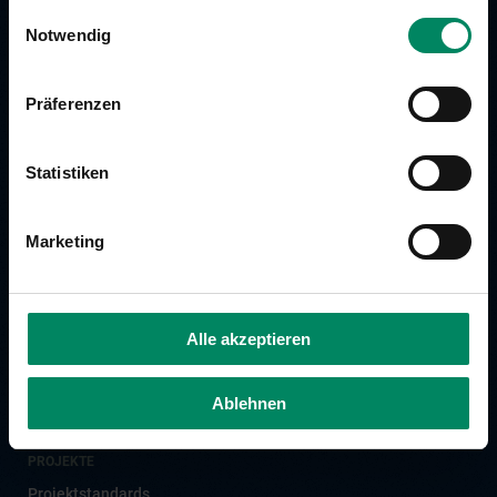
Ihrer Dienste gesammelt haben.
Einwilligungsauswahl
Notwendig
ÜBER CLIMATE AUSTRIA
Die Organisation
Präferenzen
Zahlen & Fakten
Team
Statistiken
KLIMASCHUTZBEITRAG LEISTEN
Freiwilligen Klimaschutzbeitrag leisten
Marketing
Klimaschutz für Unternehmen
Klimaschutz für Privatpersonen
Bewusst Fliegen
Alle akzeptieren
KUNDEN
Ablehnen
Kunden
PROJEKTE
Projektstandards