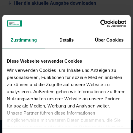
Hier die aktuelle Ausgabe downloaden
ZURÜCK ZU ALLEN NEUIGKEITEN
Zustimmung
Details
Über Cookies
Shortlink
Diese Webseite verwendet Cookies
Wir verwenden Cookies, um Inhalte und Anzeigen zu
https://www.climateaustria.at/vw9v6
personalisieren, Funktionen für soziale Medien anbieten
zu können und die Zugriffe auf unsere Website zu
KOPIEREN
analysieren. Außerdem geben wir Informationen zu Ihrem
Nutzungsverhalten unserer Website an unsere Partner
für soziale Medien, Werbung und Analysen weiter.
Unsere Partner führen diese Informationen
möglicherweise mit weiteren Daten zusammen, die Sie
ihnen bereitgestellt oder die sie im Rahmen der Nutzung