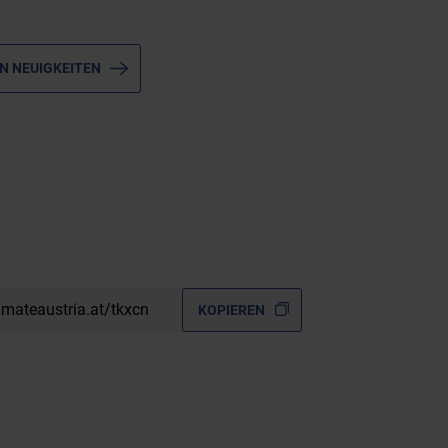
N NEUIGKEITEN
imateaustria.at/tkxcn
KOPIEREN