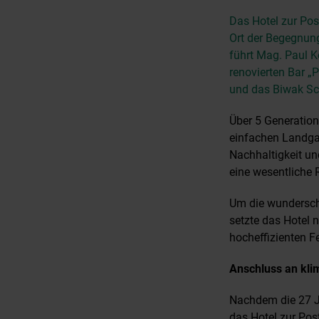
Das Hotel zur Pos
Ort der Begegnun
führt Mag. Paul K
renovierten Bar „
und das Biwak Sch
Über 5 Generation
einfachen Landgas
Nachhaltigkeit un
eine wesentliche R
Um die wundersch
setzte das Hotel 
hocheffizienten 
Anschluss an kli
Nachdem die 27 Ja
das Hotel zur Pos