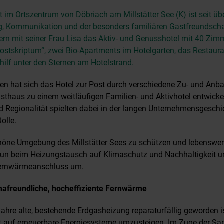
t im Ortszentrum von Döbriach am Millstätter See (K) ist seit üb
g, Kommunikation und der besonders familiären Gastfreundscha
ern mit seiner Frau Lisa das Aktiv- und Genusshotel mit 40 Zim
Postskriptum“, zwei Bio-Apartments im Hotelgarten, das Restaura
ilf unter den Sternen am Hotelstrand.
en hat sich das Hotel zur Post durch verschiedene Zu- und Anb
thaus zu einem weitläufigen Familien- und Aktivhotel entwicke
d Regionalität spielten dabei in der langen Unternehmensgesch
olle.
öne Umgebung des Millstätter Sees zu schützen und lebenswert
nun beim Heizungstausch auf Klimaschutz und Nachhaltigkeit un
Fernwärmeanschluss um.
mafreundliche, hocheffiziente Fernwärme
hre alte, bestehende Erdgasheizung reparaturfällig geworden is
t auf erneuerbare Energiesysteme umzusteigen. Im Zuge der Sa