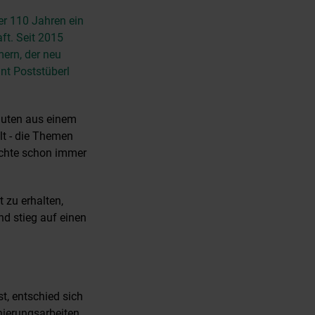
er 110 Jahren ein
ft. Seit 2015
mern, der neu
nt Poststüberl
auten aus einem
lt - die Themen
ichte schon immer
 zu erhalten,
d stieg auf einen
t, entschied sich
nierungsarbeiten