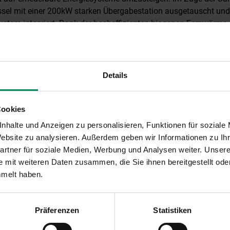
ssel mit einer 200kW starken Übergabestation ausgetauscht und
stem integriert. Dank der hocheffizienten biogenen Fernwärme 
nte der jährliche Wärmebedarf von 410.000 kWh auf 300.000 k
rgibt sich eine jährliche Einsparung von 102,50 Tonnen CO
.
2
Förderung aus der österreichischen Aufbau- und Resilienzfazil
Details
 investierte das Hotel zur Post in die Realisierung dieses nachh
r 32.000 Euro durch Förderungen aus der „Umweltförderung im 
Cookies
 das Hotel inmitten des Ortskernes von Döbriach liegt, wird eine fr
nhalte und Anzeigen zu personalisieren, Funktionen für soziale
chhaltige Heizsysteme, trotz vorhandener Infrastruktur für Erd
 Website zu analysieren. Außerdem geben wir Informationen zu I
eichischen Aufbau- und Resilienzfazilität (ARF) mit einem Zus
rtner für soziale Medien, Werbung und Analysen weiter. Unsere
Förderungssatz, gefördert. Die Kommunalkredit Public Consulting
 mit weiteren Daten zusammen, die Sie ihnen bereitgestellt ode
lung im Auftrag des Bundesministeriums für Klimaschutz, Umwel
mmelt haben.
tion und Technologie (BMK) zuständig.
Präferenzen
Statistiken