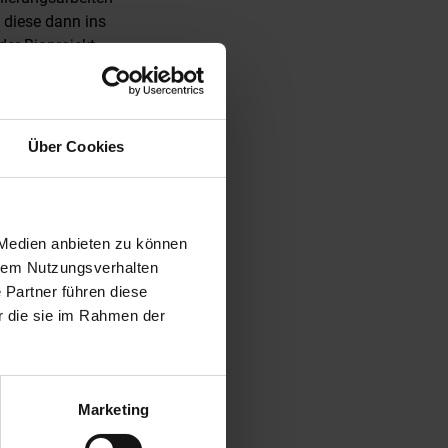
 diese dann ins
der Bioprojekt
Wh reduziert
ität
Über Cookies
altigen Projektes.
Inland“
eiwillige
 Medien anbieten zu können
gasheizungen, im
hrem Nutzungsverhalten
chlag von 10 %,
 Partner führen diese
 ist für die
r die sie im Rahmen der
t, Energie,
Marketing