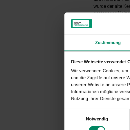
wurde der alte Ke
bestehende Heizsy
Holding GmbH kon
werden. Dadurch e
Zusätzliche 10 % 
Zustimmung
Rund 108.000 Euro
Davon werden übe
Diese Webseite verwendet 
bereitgestellt. Da
Wir verwenden Cookies, um I
Umstellung auf na
und die Zugriffe auf unsere
Rahmen der Österr
unserer Website an unsere Pa
auf den üblichen 
Informationen möglicherweise
Förderungsabwick
Nutzung Ihrer Dienste gesa
Mobilität, Innova
Einwilligungsauswahl
Notwendig