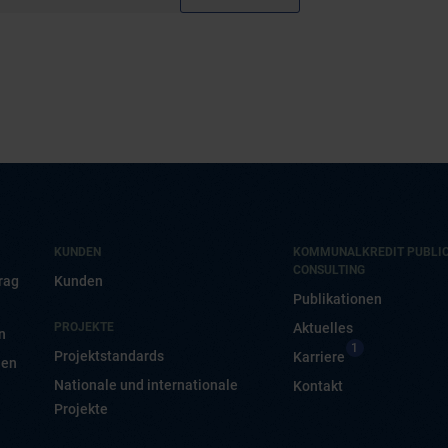
KUNDEN
KOMMUNALKREDIT PUBLI
CONSULTING
rag
Kunden
Publikationen
PROJEKTE
Aktuelles
n
1
Projektstandards
Karriere
nen
Nationale und internationale
Kontakt
Projekte