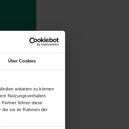
genen Jahres und
Über Cookies
berblick zu den
erungsmanagement,
 zur Organisation
 Medien anbieten zu können
hrem Nutzungsverhalten
zuwendung«, eine
 Partner führen diese
das Hochwasser im
r die sie im Rahmen der
ein Online-Portal
nternehmen – eine
glicht.