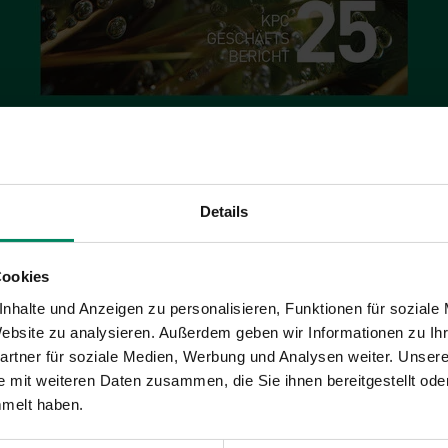
?
nblicke in die Leistungen und Schwerpunkte des vergan
Details
e sich mit dem Zahlenteil, den
Facts & Figures,
einen Ü
n und den durch die Förderung ausgelösten Effekten im Förd
Cookies
aten aus unseren Consulting-Aktivitäten sowie den Kennzahlen
nhalte und Anzeigen zu personalisieren, Funktionen für soziale
 Website zu analysieren. Außerdem geben wir Informationen zu I
 Sie über die im April 2025 gestartete Aktion »Hochwasser
rtner für soziale Medien, Werbung und Analysen weiter. Unsere
elle Unterstützung für Personen, deren Wohngebäude durch 
 mit weiteren Daten zusammen, die Sie ihnen bereitgestellt ode
eschädigt wurde. Darüber hinaus startete 2025 »KPC-Online« – 
mmelt haben.
 Antrag-steller:innen – sowohl Privatpersonen als auch U
iente und transparente Verwaltung ihrer Förderungsprojekte ermö