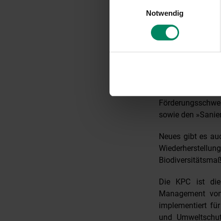
Einwilligungsauswahl
Notwendig
Mit der Einführ
Schritt gesetzt,
Transformations
Unternehmen damit
Mehrkosten, die d
Weiters berichte
Fortführung im
Förderungsschwe
sowie den »Sanie
Neues gibt es auc
Wiederherstel
Biodiversitätsma
Die KPC ist die
Management von 
implementiert fü
und Umweltschutz