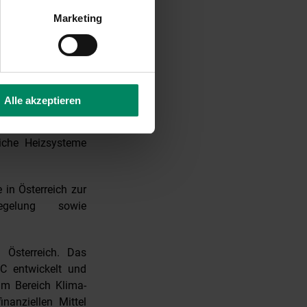
Marketing
n entscheidender
ranzutreiben. Der
nte und eröffnet
mals auch laufende
, zu kompensieren.
Alle akzeptieren
ffensive«, dessen
t zwei zentrale
iche Heizsysteme
 in Österreich zur
iegelung sowie
 Österreich. Das
C entwickelt und
im Bereich Klima-
nanziellen Mittel