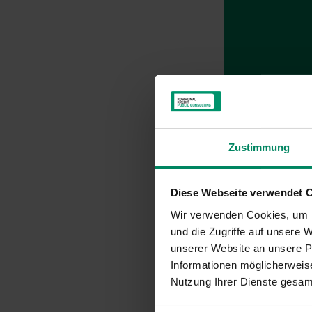
Was erwartet Sie
Gewinnen Sie Ei
Zustimmung
verschaffen Si
Abwicklungszahle
Diese Webseite verwendet 
den Zahlen und D
der KPC.
Wir verwenden Cookies, um I
und die Zugriffe auf unsere
Wir informieren
unserer Website an unsere Pa
einmalige ﬁnanzi
Informationen möglicherweise
September 2024 b
Nutzung Ihrer Dienste gesa
der KPC, welches
zeitgemäße, effiz