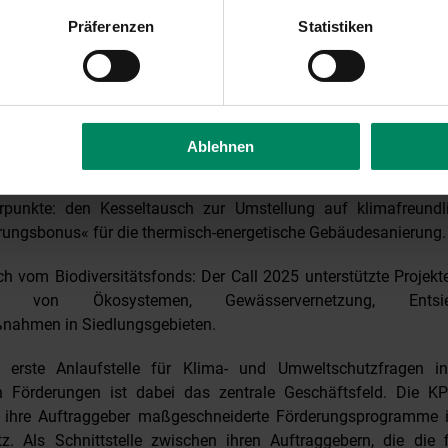
Präferenzen
Statistiken
ung des Programms »Transformation der Industrie« wurde ei
 um die Dekarbonisierung der österreichischen Wirtschaft vo
zuschuss ergänzte 2025 die bestehenden Förderungsinstrume
 die Möglichkeit, nicht nur Investitionskosten, sondern erst
urch den Einsatz erneuerbarer Energieträger entstehen können
Ablehnen
n wir über das erfolgreiche Förderungsprogramm »Sanierungso
 Oktober 2025 vorgestellt wurde. Die Initiative umfass
rpunkte: den Kesseltausch zur Umstellung auf klimafreundl
rungsbonus« für die thermisch-energetische Gebäudesanierung.
h vom Biodiversitätsfonds: Der Call 2025 unterstützte Projekte
lung von Ökosystemen, Gewässervernetzung, Ents
ßnahmen in Siedlungsgebieten.
 erste Anlaufstelle für Klima- und Umweltschutzfragen in
Förderungen ist dabei das zentrale Geschäftsfeld. Die KP
r ihre Auftraggeber maßgeschneiderte Förderungsprogramme 
. Als Schnittstelle zwischen ihren Auftraggebern, die die fi